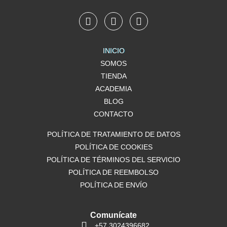
F
I
W
a
n
h
c
s
a
e
t
t
INICIO
b
a
s
SOMOS
o
g
a
o
TIENDA
r
p
k
a
p
ACADEMIA
m
BLOG
CONTACTO
POLÍTICA DE TRATAMIENTO DE DATOS
POLÍTICA DE COOKIES
POLÍTICA DE TÉRMINOS DEL SERVICIO
POLÍTICA DE REEMBOLSO
POLÍTICA DE ENVÍO
Comunícate
+57 3024396682