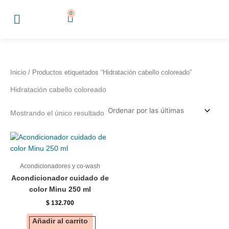
Ir
0
Cart
al
contenido
Inicio
/ Productos etiquetados “Hidratación cabello coloreado”
Hidratación cabello coloreado
Mostrando el único resultado
Acondicionadores y co-wash
Acondicionador cuidado de
color Minu 250 ml
$
132.700
Añadir al carrito