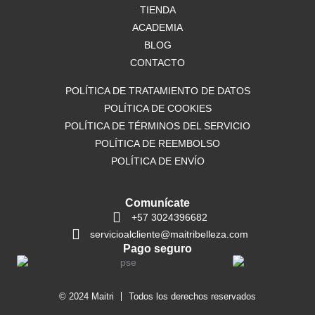
o
TIENDA
r
p
k
a
p
ACADEMIA
m
BLOG
CONTACTO
POLÍTICA DE TRATAMIENTO DE DATOS
POLÍTICA DE COOKIES
POLÍTICA DE TÉRMINOS DEL SERVICIO
POLÍTICA DE REEMBOLSO
POLÍTICA DE ENVÍO
Comunícate
+57 3024396682
servicioalcliente@maitribelleza.com
Pago seguro
© 2024 Maitri
Todos los derechos reservados