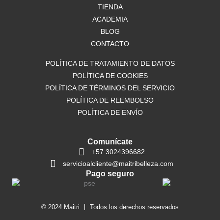
o
TIENDA
r
p
k
a
p
ACADEMIA
m
BLOG
CONTACTO
POLÍTICA DE TRATAMIENTO DE DATOS
POLÍTICA DE COOKIES
POLÍTICA DE TÉRMINOS DEL SERVICIO
POLÍTICA DE REEMBOLSO
POLÍTICA DE ENVÍO
Comunícate
+57 3024396682
servicioalcliente@maitribelleza.com
Pago seguro
© 2024 Maitri
Todos los derechos reservados