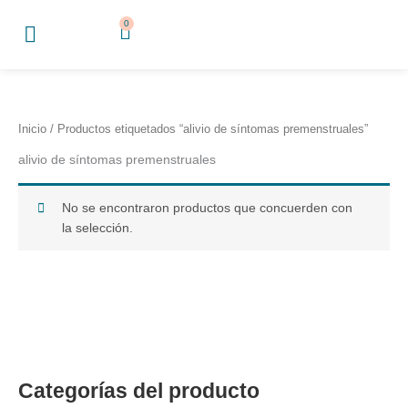
Ir
0
Cart
al
contenido
Inicio
/ Productos etiquetados “alivio de síntomas premenstruales”
alivio de síntomas premenstruales
No se encontraron productos que concuerden con
la selección.
Categorías del producto