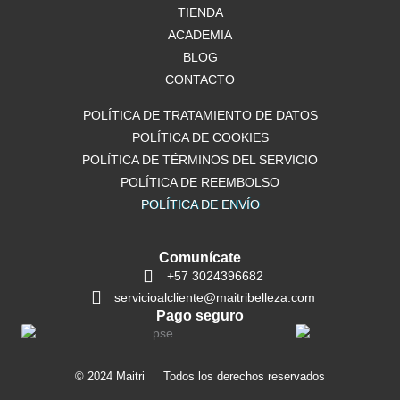
o
TIENDA
r
p
k
a
p
ACADEMIA
m
BLOG
CONTACTO
POLÍTICA DE TRATAMIENTO DE DATOS
POLÍTICA DE COOKIES
POLÍTICA DE TÉRMINOS DEL SERVICIO
POLÍTICA DE REEMBOLSO
POLÍTICA DE ENVÍO
Comunícate
+57 3024396682
servicioalcliente@maitribelleza.com
Pago seguro
© 2024 Maitri
Todos los derechos reservados