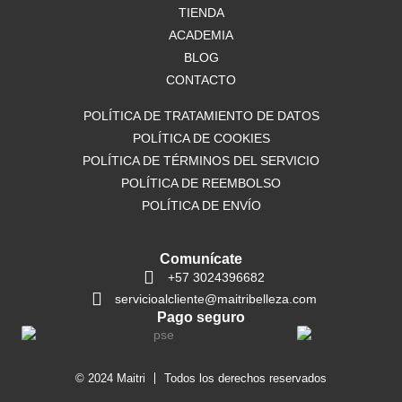
o
TIENDA
r
p
k
a
p
ACADEMIA
m
BLOG
CONTACTO
POLÍTICA DE TRATAMIENTO DE DATOS
POLÍTICA DE COOKIES
POLÍTICA DE TÉRMINOS DEL SERVICIO
POLÍTICA DE REEMBOLSO
POLÍTICA DE ENVÍO
Comunícate
+57 3024396682
servicioalcliente@maitribelleza.com
Pago seguro
© 2024 Maitri
Todos los derechos reservados