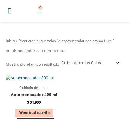
Ir
0
Cart
al
contenido
Inicio
/ Productos etiquetados “autobronceador con aroma frutal”
autobronceador con aroma frutal
Mostrando el único resultado
Cuidado de la piel
Autobronceador 200 ml
$
64.900
Añadir al carrito