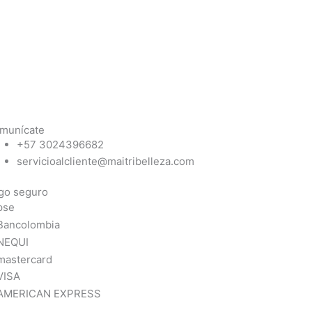
munícate
+57 3024396682
servicioalcliente@maitribelleza.com
go seguro