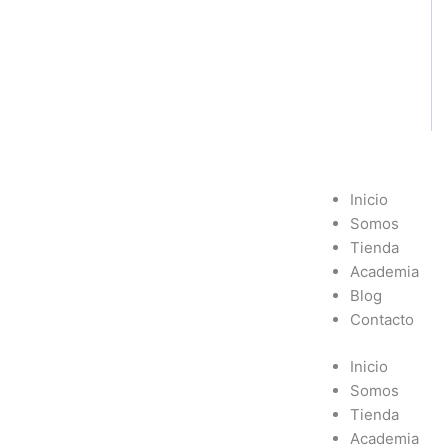
Inicio
Somos
F
I
W
Tienda
Academia
a
n
h
Blog
Contacto
c
s
a
Inicio
e
t
t
Somos
Tienda
b
a
s
Academia