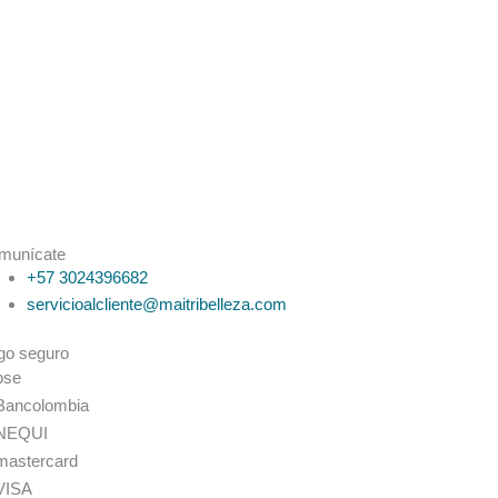
munícate
+57 3024396682
servicioalcliente@maitribelleza.com
go seguro