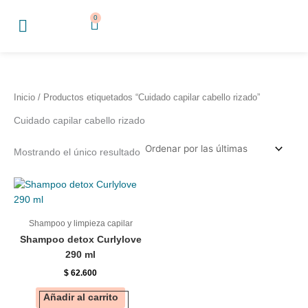
Ir
0
Cart
al
contenido
Inicio
/ Productos etiquetados “Cuidado capilar cabello rizado”
Cuidado capilar cabello rizado
Mostrando el único resultado
Shampoo y limpieza capilar
Shampoo detox Curlylove
290 ml
$
62.600
Añadir al carrito