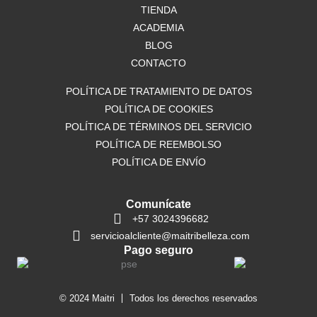
o
TIENDA
r
p
k
a
p
ACADEMIA
m
BLOG
CONTACTO
POLÍTICA DE TRATAMIENTO DE DATOS
POLÍTICA DE COOKIES
POLÍTICA DE TÉRMINOS DEL SERVICIO
POLÍTICA DE REEMBOLSO
POLÍTICA DE ENVÍO
Comunícate
+57 3024396682
servicioalcliente@maitribelleza.com
Pago seguro
© 2024 Maitri
Todos los derechos reservados