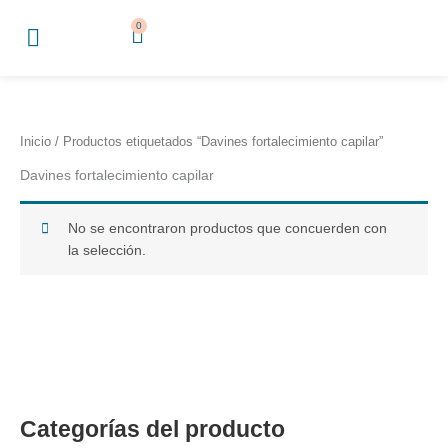
Ir
0
Cart
al
contenido
Inicio
/ Productos etiquetados “Davines fortalecimiento capilar”
Davines fortalecimiento capilar
No se encontraron productos que concuerden con
la selección.
Categorías del producto