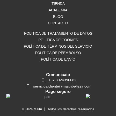
o
TIENDA
r
p
k
a
p
ACADEMIA
m
BLOG
CONTACTO
POLÍTICA DE TRATAMIENTO DE DATOS
POLÍTICA DE COOKIES
POLÍTICA DE TÉRMINOS DEL SERVICIO
POLÍTICA DE REEMBOLSO
POLÍTICA DE ENVÍO
Comunícate
+57 3024396682
servicioalcliente@maitribelleza.com
Pago seguro
© 2024 Maitri
Todos los derechos reservados