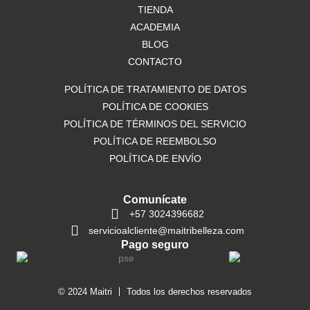
o
TIENDA
r
p
k
a
p
ACADEMIA
m
BLOG
CONTACTO
POLÍTICA DE TRATAMIENTO DE DATOS
POLÍTICA DE COOKIES
POLÍTICA DE TÉRMINOS DEL SERVICIO
POLÍTICA DE REEMBOLSO
POLÍTICA DE ENVÍO
Comunícate
+57 3024396682
servicioalcliente@maitribelleza.com
Pago seguro
© 2024 Maitri
Todos los derechos reservados