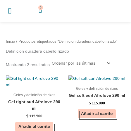
Sorted
Ir
by
0
Cart
al
latest
contenido
Inicio
/ Productos etiquetados “Definición duradera cabello rizado”
Definición duradera cabello rizado
Mostrando 2 resultados
Geles y definición de rizos
Geles y definición de rizos
Gel soft curl Afrolove 290 ml
Gel tight curl Afrolove 290
$
115.000
ml
Añadir al carrito
$
115.500
Añadir al carrito