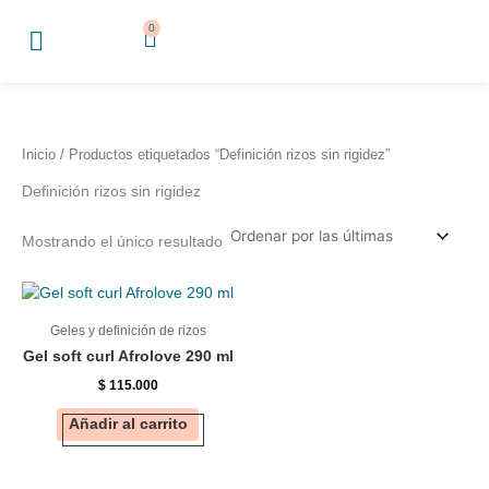
Ir
0
Cart
al
contenido
Inicio
/ Productos etiquetados “Definición rizos sin rigidez”
Definición rizos sin rigidez
Mostrando el único resultado
Geles y definición de rizos
Gel soft curl Afrolove 290 ml
$
115.000
Añadir al carrito