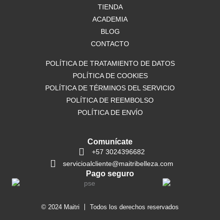
o
TIENDA
r
p
k
a
p
ACADEMIA
m
BLOG
CONTACTO
POLÍTICA DE TRATAMIENTO DE DATOS
POLÍTICA DE COOKIES
POLÍTICA DE TÉRMINOS DEL SERVICIO
POLÍTICA DE REEMBOLSO
POLÍTICA DE ENVÍO
Comunícate
+57 3024396682
servicioalcliente@maitribelleza.com
Pago seguro
© 2024 Maitri
Todos los derechos reservados