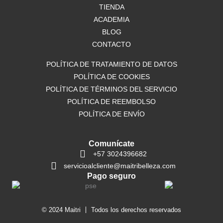
o
TIENDA
r
p
k
a
p
ACADEMIA
m
BLOG
CONTACTO
POLÍTICA DE TRATAMIENTO DE DATOS
POLÍTICA DE COOKIES
POLÍTICA DE TÉRMINOS DEL SERVICIO
POLÍTICA DE REEMBOLSO
POLÍTICA DE ENVÍO
Comunícate
+57 3024396682
servicioalcliente@maitribelleza.com
Pago seguro
© 2024 Maitri
Todos los derechos reservados