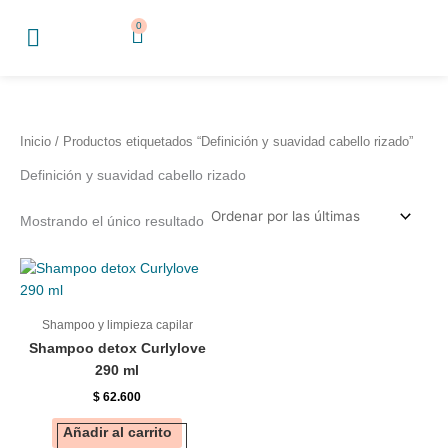
Ir
0
Cart
al
contenido
Inicio
/ Productos etiquetados “Definición y suavidad cabello rizado”
Definición y suavidad cabello rizado
Mostrando el único resultado
Shampoo y limpieza capilar
Shampoo detox Curlylove
290 ml
$
62.600
Añadir al carrito