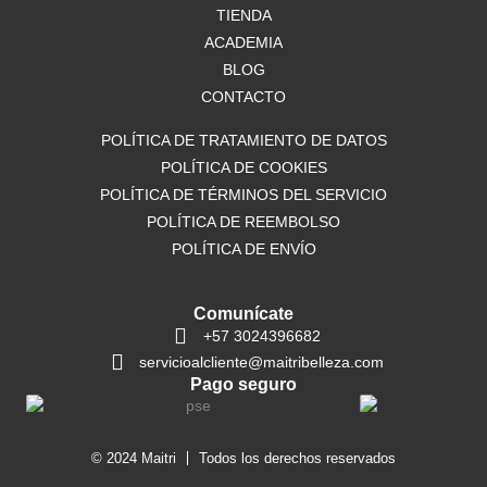
o
TIENDA
r
p
k
a
p
ACADEMIA
m
BLOG
CONTACTO
POLÍTICA DE TRATAMIENTO DE DATOS
POLÍTICA DE COOKIES
POLÍTICA DE TÉRMINOS DEL SERVICIO
POLÍTICA DE REEMBOLSO
POLÍTICA DE ENVÍO
Comunícate
+57 3024396682
servicioalcliente@maitribelleza.com
Pago seguro
© 2024 Maitri
Todos los derechos reservados