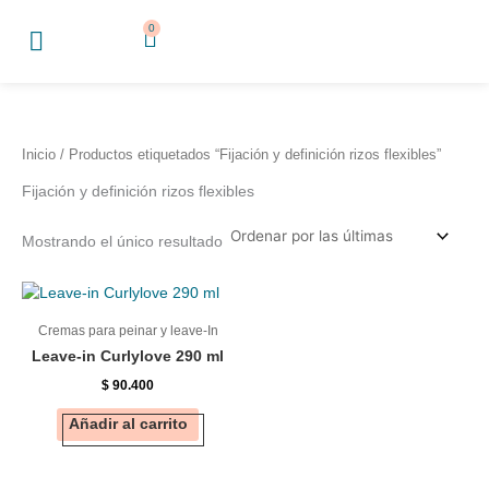
Ir
0
Cart
al
contenido
Inicio
/ Productos etiquetados “Fijación y definición rizos flexibles”
Fijación y definición rizos flexibles
Mostrando el único resultado
Cremas para peinar y leave-In
Leave-in Curlylove 290 ml
$
90.400
Añadir al carrito