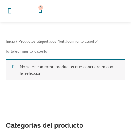
Ir
0
Cart
al
contenido
Inicio
/ Productos etiquetados “fortalecimiento cabello”
fortalecimiento cabello
No se encontraron productos que concuerden con
la selección.
Categorías del producto