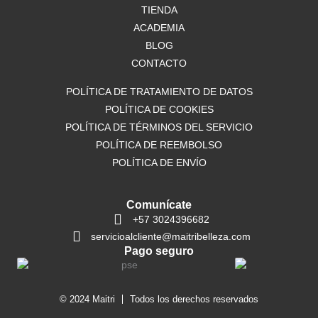
o
TIENDA
r
p
k
a
p
ACADEMIA
m
BLOG
CONTACTO
POLÍTICA DE TRATAMIENTO DE DATOS
POLÍTICA DE COOKIES
POLÍTICA DE TÉRMINOS DEL SERVICIO
POLÍTICA DE REEMBOLSO
POLÍTICA DE ENVÍO
Comunícate
+57 3024396682
servicioalcliente@maitribelleza.com
Pago seguro
© 2024 Maitri
Todos los derechos reservados