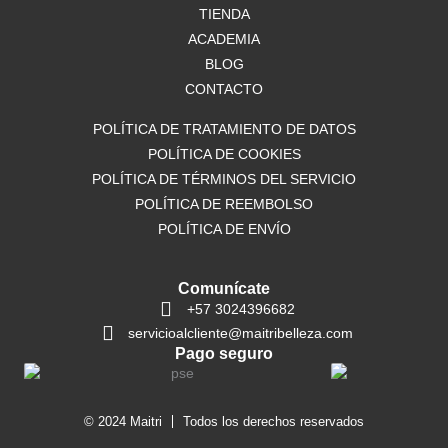
o
TIENDA
r
p
k
a
p
ACADEMIA
m
BLOG
CONTACTO
POLÍTICA DE TRATAMIENTO DE DATOS
POLÍTICA DE COOKIES
POLÍTICA DE TÉRMINOS DEL SERVICIO
POLÍTICA DE REEMBOLSO
POLÍTICA DE ENVÍO
Comunícate
+57 3024396682
servicioalcliente@maitribelleza.com
Pago seguro
© 2024 Maitri
Todos los derechos reservados