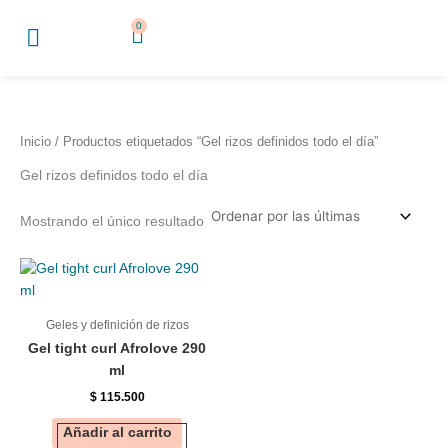
Ir
0
Cart
al
contenido
Inicio
/ Productos etiquetados “Gel rizos definidos todo el día”
Gel rizos definidos todo el día
Mostrando el único resultado
Geles y definición de rizos
Gel tight curl Afrolove 290
ml
$
115.500
Añadir al carrito