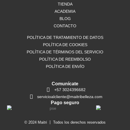
o
TIENDA
r
p
k
a
p
ACADEMIA
m
BLOG
CONTACTO
POLÍTICA DE TRATAMIENTO DE DATOS
POLÍTICA DE COOKIES
POLÍTICA DE TÉRMINOS DEL SERVICIO
POLÍTICA DE REEMBOLSO
POLÍTICA DE ENVÍO
Comunícate
+57 3024396682
servicioalcliente@maitribelleza.com
Pago seguro
© 2024 Maitri
Todos los derechos reservados