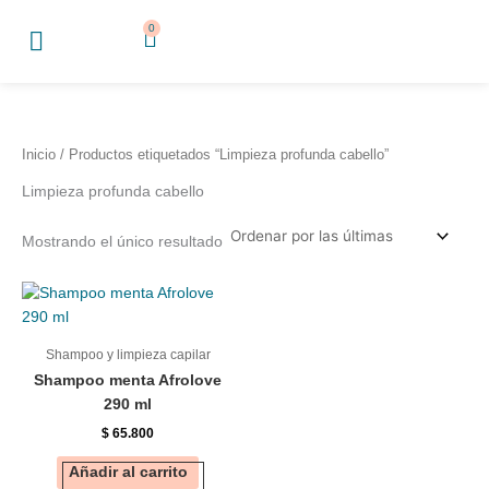
Ir
0
Cart
al
contenido
Inicio
/ Productos etiquetados “Limpieza profunda cabello”
Limpieza profunda cabello
Mostrando el único resultado
Shampoo y limpieza capilar
Shampoo menta Afrolove
290 ml
$
65.800
Añadir al carrito