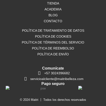
o
TIENDA
r
p
k
a
p
ACADEMIA
m
BLOG
CONTACTO
POLÍTICA DE TRATAMIENTO DE DATOS
POLÍTICA DE COOKIES
POLÍTICA DE TÉRMINOS DEL SERVICIO
POLÍTICA DE REEMBOLSO
POLÍTICA DE ENVÍO
Comunícate
+57 3024396682
servicioalcliente@maitribelleza.com
Pago seguro
© 2024 Maitri
Todos los derechos reservados