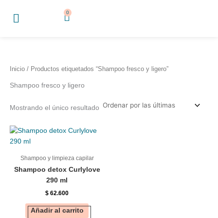
Ir
0
Cart
al
contenido
Inicio
/ Productos etiquetados “Shampoo fresco y ligero”
Shampoo fresco y ligero
Mostrando el único resultado
Shampoo y limpieza capilar
Shampoo detox Curlylove
290 ml
$
62.600
Añadir al carrito