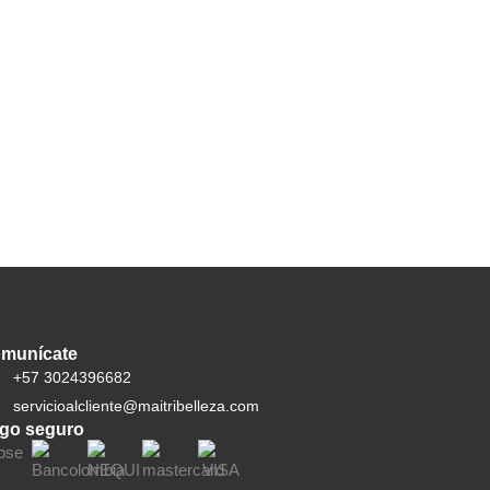
munícate
+57 3024396682
servicioalcliente@maitribelleza.com
go seguro