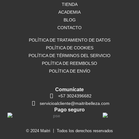
o
TIENDA
r
p
k
a
p
ACADEMIA
m
BLOG
CONTACTO
POLÍTICA DE TRATAMIENTO DE DATOS
POLÍTICA DE COOKIES
POLÍTICA DE TÉRMINOS DEL SERVICIO
POLÍTICA DE REEMBOLSO
POLÍTICA DE ENVÍO
Comunícate
+57 3024396682
servicioalcliente@maitribelleza.com
Pago seguro
© 2024 Maitri
Todos los derechos reservados