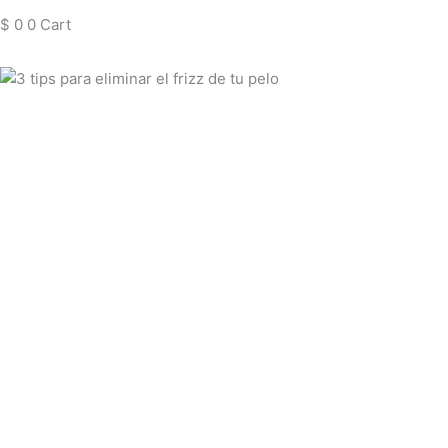
$
0
0
Cart