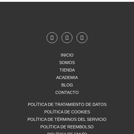
F
I
W
a
n
h
c
s
a
e
t
t
INICIO
b
a
s
SOMOS
o
g
a
o
TIENDA
r
p
k
a
p
ACADEMIA
m
BLOG
CONTACTO
POLÍTICA DE TRATAMIENTO DE DATOS
POLÍTICA DE COOKIES
POLÍTICA DE TÉRMINOS DEL SERVICIO
POLÍTICA DE REEMBOLSO