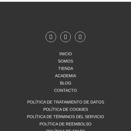
F
I
W
a
n
h
c
s
a
e
t
t
INICIO
b
a
s
SOMOS
o
g
a
o
TIENDA
r
p
k
a
p
ACADEMIA
m
BLOG
CONTACTO
POLÍTICA DE TRATAMIENTO DE DATOS
POLÍTICA DE COOKIES
POLÍTICA DE TÉRMINOS DEL SERVICIO
POLÍTICA DE REEMBOLSO