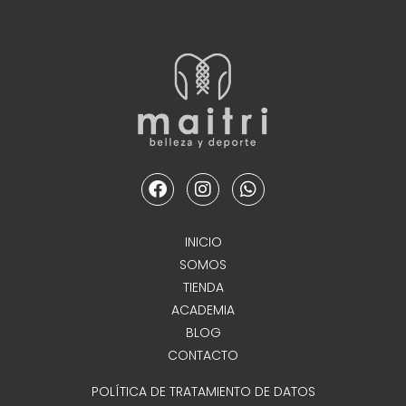
F
I
W
a
n
h
c
s
a
e
t
t
INICIO
b
a
s
SOMOS
o
g
a
o
r
p
TIENDA
k
a
p
ACADEMIA
m
BLOG
CONTACTO
POLÍTICA DE TRATAMIENTO DE DATOS